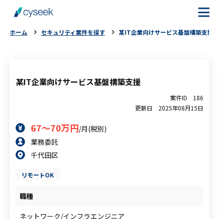
ホーム
セキュリティ案件を探す
某IT企業向けサービス基盤構築支援
cyseekとは
案件を探す
某IT企業向けサービス基盤構築支援
案件ID
186
ご利用の流れ
更新日
2025年08月15日
67～70万円
/月(税別)
ご利用者様の声
業務委託
千代田区
よくある質問
リモートOK
お役立ちコラム
職種
ネットワーク/インフラエンジニア