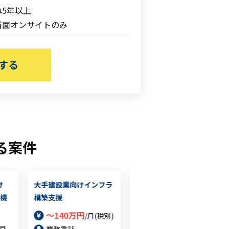
5年以上
当面オンサイトのみ
する
る案件
け
大手建設業向けインフラ
大手自動車メーカーにお
線機
構築支援
けるサプライチェーンリ
スクソリューション運用
～140万円
/月(税別)
支援
/月