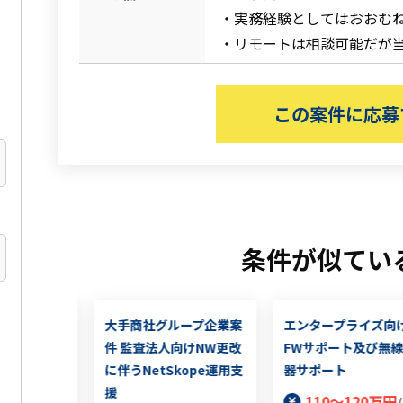
・実務経験としてはおおむね
・リモートは相談可能だが
この案件に応募
条件が似てい
ティ企業のイ
大手商社グループ企業案
エンタープライズ向
ジェクト支援
件 監査法人向けNW更改
FWサポート及び無
に伴うNetSkope運用支
器サポート
6万円
/月(税
援
110～120万円