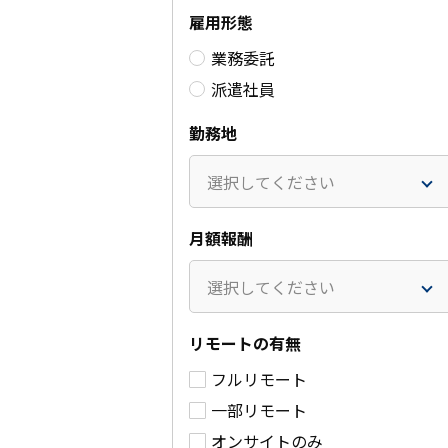
雇用形態
業務委託
派遣社員
勤務地
選択してください
月額報酬
選択してください
リモートの有無
ログ分析基盤
某セキュリ
フルリモート
（Sentinel）の設計構
ンフラプロ
一部リモート
築支援
50～5
オンサイトのみ
100～110万円
/月
別)