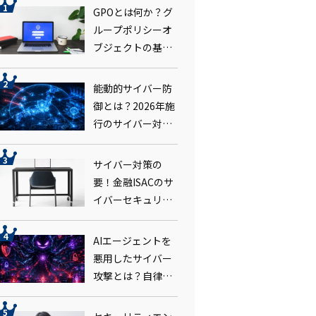
GPOとは何か？グ
ループポリシーオ
ブジェクトの基本
を解説
能動的サイバー防
御とは？2026年施
行のサイバー対処
能力強化法で企業
対応はどう変わる
サイバー対策の
か
要！金融ISACのサ
イバーセキュリ
ティ演習FIREとは
AIエージェントを
悪用したサイバー
攻撃とは？自律型
攻撃の脅威とラン
サムウェア対策の