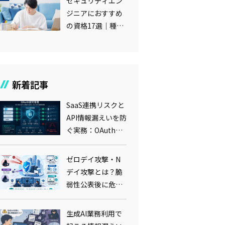
セキュリティエン
要点
ジニアにおすすめ
の資格17選｜種類
別の資格や難易度
まで解説
新着記事
SaaS連携リスクと
API情報漏えいを防
ぐ実務：OAuth認
可管理・最小権
限・棚卸しの要点
ゼロデイ攻撃・N
デイ攻撃とは？脆
弱性公表後に危険
が増す理由とパッ
チマネジメント実
生成AI業務利用で
務