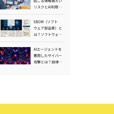
起こる情報漏えい
リスクとAI利用
ルール整備の実
務：プロンプトイ
SBOM（ソフト
ンジェクション対
ウェア部品表）と
策まで
は？ソフトウェア
サプライチェーン
の新たな守り方と
AIエージェントを
脆弱性管理の実務
悪用したサイバー
攻撃とは？自律型
攻撃の脅威とラン
サムウェア対策の
要点