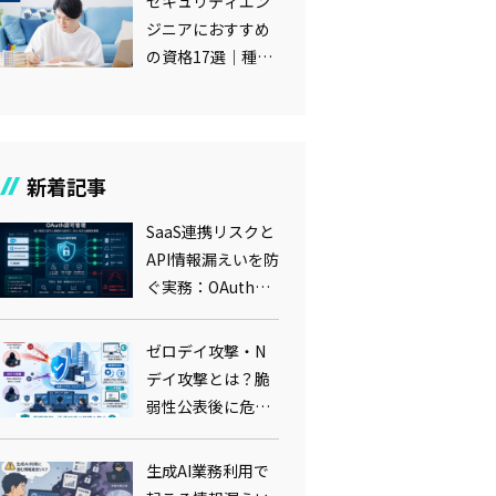
セキュリティエン
ジニアにおすすめ
の資格17選｜種類
別の資格や難易度
まで解説
新着記事
SaaS連携リスクと
API情報漏えいを防
ぐ実務：OAuth認
可管理・最小権
限・棚卸しの要点
ゼロデイ攻撃・N
デイ攻撃とは？脆
弱性公表後に危険
が増す理由とパッ
チマネジメント実
生成AI業務利用で
務