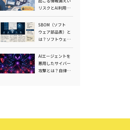
起こる情報漏えい
リスクとAI利用
ルール整備の実
務：プロンプトイ
SBOM（ソフト
ンジェクション対
ウェア部品表）と
策まで
は？ソフトウェア
サプライチェーン
の新たな守り方と
AIエージェントを
脆弱性管理の実務
悪用したサイバー
攻撃とは？自律型
攻撃の脅威とラン
サムウェア対策の
要点