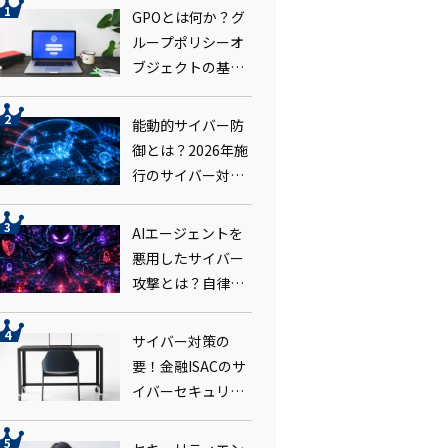
GPOとは何か？グ
ループポリシーオ
ブジェクトの基本
を解説
能動的サイバー防
御とは？2026年施
行のサイバー対処
能力強化法で企業
対応はどう変わる
AIエージェントを
か
悪用したサイバー
攻撃とは？自律型
攻撃の脅威とラン
サムウェア対策の
サイバー対策の
要点
要！金融ISACのサ
イバーセキュリ
ティ演習FIREとは