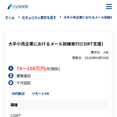
ホーム
セキュリティ案件を探す
大手小売企業におけるメール訓練実行(C
cyseekとは
案件を探す
大手小売企業におけるメール訓練実行(CSIRT支援)
案件ID
346
ご利用の流れ
更新日
2026年04月30日
70～100万円
/月(税別)
ご利用者様の声
業務委託
千代田区
よくある質問
20代歓迎
リモートOK
お役立ちコラム
職種
CSIRT