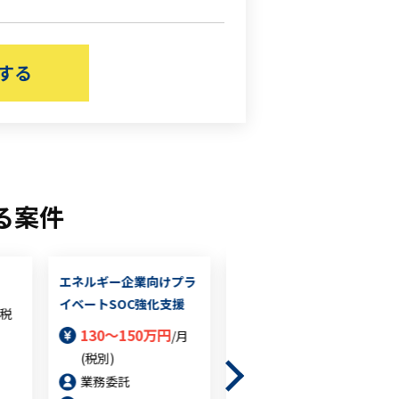
する
る案件
エネルギー企業向けプラ
建設業におけるサイバー
イベートSOC強化支援
セキュリティ業務対応支
(税
援
130～150万円
/月
60～75万円
(税別)
/月(税
別)
業務委託