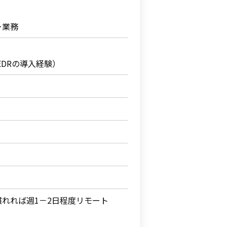
ー業務
EDRの導入経験）
れれば週1－2日程度リモート