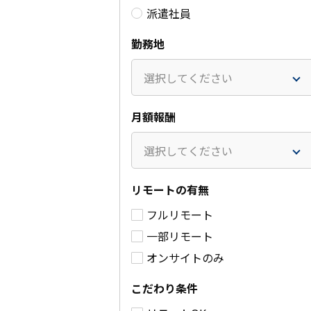
派遣社員
勤務地
選択してください
月額報酬
選択してください
リモートの有無
フルリモート
某省庁向けシステム基盤
日系グローバ
一部リモート
のSOC運用業務(派遣契
務支援(L1/L2
約)
オンサイトのみ
75～10
50～70万円
/月(税
別)
こだわり条件
別)
業務委託