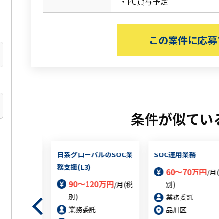
・PC貸与予定
この案件に応募
条件が似てい
ルのSOC業
日系グローバルのSOC業
SOC運用業務
)
務支援(L3)
60～70万円
/月
0万円
90～120万円
/月(税
/月(税
別)
別)
業務委託
業務委託
品川区