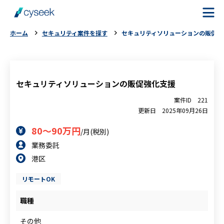
ホーム
セキュリティ案件を探す
セキュリティソリューションの販促強
cyseekとは
案件を探す
セキュリティソリューションの販促強化支援
案件ID
221
ご利用の流れ
更新日
2025年09月26日
80～90万円
/月(税別)
ご利用者様の声
業務委託
港区
よくある質問
リモートOK
お役立ちコラム
職種
その他