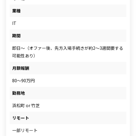
人材をお探しの企業様
業種
IT
案件について相談
期間
即日～（オファー後、先方入場手続きが約2～3週間要する
可能性あり）
月額報酬
80～90万円
勤務地
浜松町 or 竹芝
リモート
一部リモート