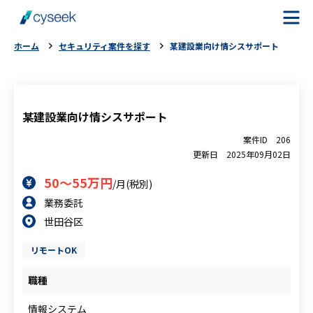
ホーム
セキュリティ案件を探す
某建設業向け情シスサポート
cyseekとは
案件を探す
某建設業向け情シスサポート
案件ID
206
ご利用の流れ
更新日
2025年09月02日
50～55万円
/月(税別)
ご利用者様の声
業務委託
世田谷区
よくある質問
リモートOK
お役立ちコラム
職種
情報システム