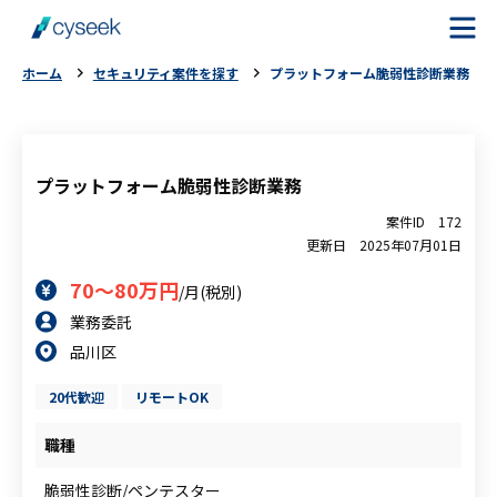
ホーム
セキュリティ案件を探す
プラットフォーム脆弱性診断業務
cyseekとは
案件を探す
プラットフォーム脆弱性診断業務
案件ID
172
ご利用の流れ
更新日
2025年07月01日
70～80万円
/月(税別)
ご利用者様の声
業務委託
品川区
よくある質問
20代歓迎
リモートOK
お役立ちコラム
職種
脆弱性診断/ペンテスター