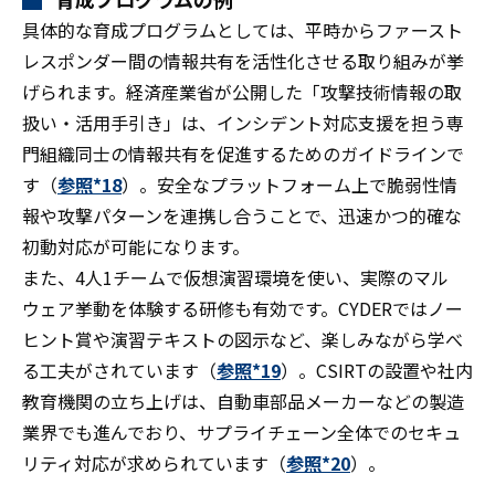
具体的な育成プログラムとしては、平時からファースト
レスポンダー間の情報共有を活性化させる取り組みが挙
げられます。経済産業省が公開した「攻撃技術情報の取
扱い・活用手引き」は、インシデント対応支援を担う専
門組織同士の情報共有を促進するためのガイドラインで
す（
参照*18
）。安全なプラットフォーム上で脆弱性情
報や攻撃パターンを連携し合うことで、迅速かつ的確な
初動対応が可能になります。
また、4人1チームで仮想演習環境を使い、実際のマル
ウェア挙動を体験する研修も有効です。CYDERではノー
ヒント賞や演習テキストの図示など、楽しみながら学べ
る工夫がされています（
参照*19
）。CSIRTの設置や社内
教育機関の立ち上げは、自動車部品メーカーなどの製造
業界でも進んでおり、サプライチェーン全体でのセキュ
リティ対応が求められています（
参照*20
）。