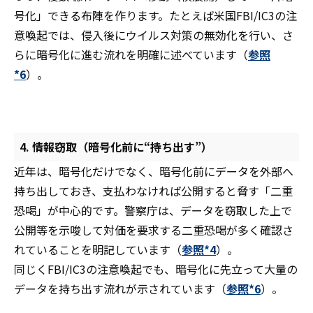
号化」できる布陣を作ります。たとえば米国FBI/IC3の注
意喚起では、侵入後にウイルス対策の無効化を行い、さ
らに暗号化に進む流れを明確に述べています（
参照
*6
）。
4. 情報窃取（暗号化前に“持ち出す”）
近年は、暗号化だけでなく、暗号化前にデータを外部へ
持ち出しておき、支払わなければ公開すると脅す「二重
恐喝」が中心的です。警察庁は、データを窃取した上で
公開等を示唆して対価を要求する二重恐喝が多く確認さ
れていることを明記しています（
参照*4
）。
同じくFBI/IC3の注意喚起でも、暗号化に先立って大量の
データを持ち出す流れが示されています（
参照*6
）。