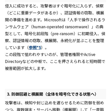
侵入に成功すると、攻撃者はすぐ暗号化に入らず、偵察
（どこに重要データがあるか）、認証情報の窃取、横展
開の準備を進めます。Microsoftは「人手で操作されるラ
ンサムウェア（human-operated ransomware）」の典
型として、暗号化前段階（pre-ransom）に初期侵入、偵
察、認証情報の窃取、横展開、永続化が並ぶことを整理
しています（
参照*5
）。
この段階で狙われやすいのが、管理者権限やActive
Directoryなどの中枢で、ここを押さえられると短時間で
被害範囲が拡大します。
3. 防御回避と横展開（全体を暗号化できる状態へ）
攻撃者は、検知や封じ込めを遅らせるために防御を弱め
つつ、複数端末・サーバへ移動（横展開）して「一斉暗