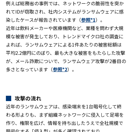
例えば総務省の事例では、ネットワークの脆弱性を突か
れてIDが窃取され、社内システムがランサムウェアに感
染したケースが報告されています（
参照*1
）。
近年は飲料メーカーや医療機関など、業種を問わず大規
模な被害が発生しており、トレンドマイクロ社の調査に
よれば、ランサムウェアによる1件あたりの被害総額は
平均2.2億円にのぼり、最も大きな被害をもたらした攻撃
が、メール詐欺についで、ランサムウェア攻撃が2番目の
多さとなっています（
参照*2
）。
攻撃の流れ
近年のランサムウェアは、感染端末を1台暗号化して終
わる形よりも、まず組織ネットワークに侵入して足場を
作り、権限を広げ、情報を持ち出したうえで全社規模で
暗号化する「侵入型」が多く確認されており、