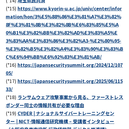
(*14)
埼玉県民共済
(*15)
https://www.kyorin-u.ac.jp/univ/center/infor
mation/hon/3%E5%88%86%E3%81%A7%E3%82%
8F%E3%81%8B%E3%82%8B%E6%83%85%E5%A
0%B1%E3%82%BB%E3%82%AD%E3%83%A5%E
3%83%AA%E3%83%86%E3%82%A3-%E2%80%95-
%E3%82%B5%E3%82%A4%E3%83%90%E3%83%B
C%E6%94%BB%E6%92%83%E3%81%AB/
(*16)
https://japansecuritysummit.org/2024/12/107
05/
(*17)
https://japansecuritysummit.org/2025/06/115
33/
(*18)
ランサムウェア攻撃事案から見る、ファーストレス
ポンダー同士の情報共有が必要な理由
(*19)
CYDER | ナショナルサイバートレーニングセン
ター | NICT-情報通信研究機構 – 受講者インタビュー