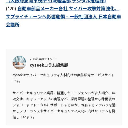
（大阪府泉南市役所 行政経営部 デジタル推進課)
(*20)
自動車部品メーカー各社 サイバー攻撃対策強化、
サプライチェーンへ影響危惧 – 一般社団法人 日本自動車
会議所
この記事のライター
cyseekコラム編集部
cyseekはサイバーセキュリティ人材向けの案件紹介サービスサイト
です。
サイバーセキュリティ業界に精通したエージェントが求人紹介、年
収交渉、キャリアアップの実現など、採用課題の整理から稼働後の
フォローまでトータルにサポートするほか、保有するノウハウを活
かしフリーランスやサイバーセキュリティ人材に向けたコラムを発
信しています。