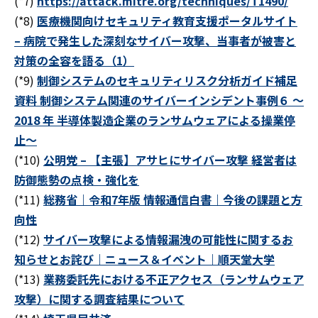
(*7)
https://attack.mitre.org/techniques/T1490/
(*8)
医療機関向けセキュリティ教育支援ポータルサイト
– 病院で発生した深刻なサイバー攻撃、当事者が被害と
対策の全容を語る（1）
(*9)
制御システムのセキュリティリスク分析ガイド補足
資料 制御システム関連のサイバーインシデント事例６ ～
2018 年 半導体製造企業のランサムウェアによる操業停
止～
(*10)
公明党 – 【主張】アサヒにサイバー攻撃 経営者は
防御態勢の点検・強化を
(*11)
総務省｜令和7年版 情報通信白書｜今後の課題と方
向性
(*12)
サイバー攻撃による情報漏洩の可能性に関するお
知らせとお詫び｜ニュース＆イベント｜順天堂大学
(*13)
業務委託先における不正アクセス（ランサムウェア
攻撃）に関する調査結果について