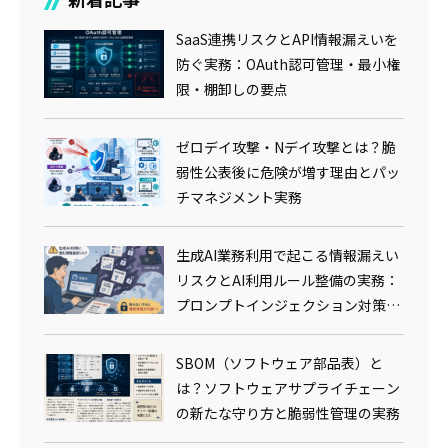
SaaS連携リスクとAPI情報漏えいを
防ぐ実務：OAuth認可管理・最小権
限・棚卸しの要点
ゼロデイ攻撃・Nデイ攻撃とは？脆
弱性公表後に危険が増す理由とパッ
チマネジメント実務
生成AI業務利用で起こる情報漏えい
リスクとAI利用ルール整備の実務：
プロンプトインジェクション対策ま
で
SBOM（ソフトウェア部品表）と
は？ソフトウェアサプライチェーン
の新たな守り方と脆弱性管理の実務