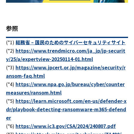
参照
(*1)
総務省 – 国民のためのサイバーセキュリティサイト
(*2)
https://www.trendmicro.com/ja_jp/jp-securit
y/25/a/expertview-20250114-01.html
(*3)
https://www.jpcert.or.jp/magazine/security/r
ansom-faq.html
(*4)
https://www.npa.go.jp/bureau/cyber/counter
measures/ransom.html
(*5)
https://learn.microsoft.com/en-us/defender-x
dr/playbook-detecting-ransomware-m365-defend
er
(*6)
https://www.ic3.gov/CSA/2024/240807.pdf