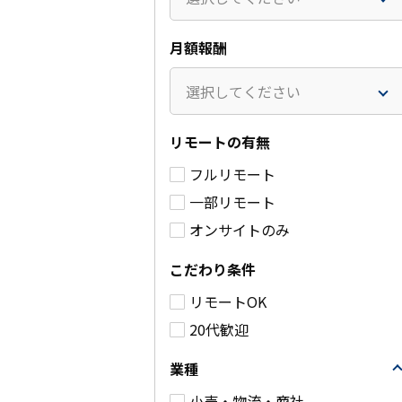
月額報酬
選択してください
リモートの有無
大手産業製品製造販売企
金融会社で
フルリモート
業向けのAWSを活用した
リティ施策
一部リモート
開発案件
ンテナンス
件）
オンサイトのみ
～75万円
/月(税別)
85～9
業務委託
こだわり条件
別)
港区
リモートOK
業務委託
詳細を見る
中野区
20代歓迎
詳細
業種
小売・物流・商社