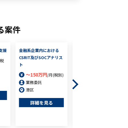
る案件
支援
金融系企業内における
セキュリティエンジニア
CSRIT及びSOCアナリス
（弊社グループ会社募集
(税
ト
枠）
～150万円
～万円
/月(税別)
/月(税別)
業務委託
業務委託
港区
港区
詳細を見る
詳細を見る