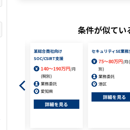
条件が似てい
の各種セキュ
某総合商社向け
セキュリティSE業務
の推進及びメ
SOC/CSIRT支援
75～80万円
/月
作業（派遣案
140～190万円
/月
別)
(税別)
業務委託
5万円
/月(税
業務委託
港区
愛知県
詳細を見る
詳細を見る
を見る