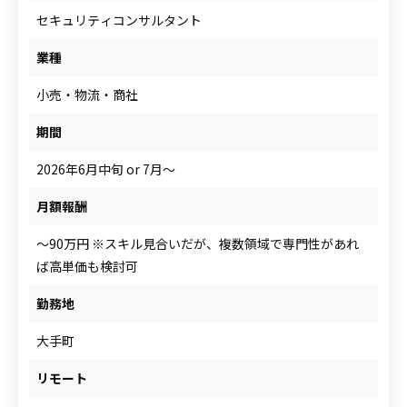
人材をお探しの企業様
セキュリティコンサルタント
業種
小売・物流・商社
案件について相談
期間
2026年6月中旬 or 7月～
月額報酬
～90万円 ※スキル見合いだが、複数領域で専門性があれ
ば高単価も検討可
勤務地
大手町
リモート