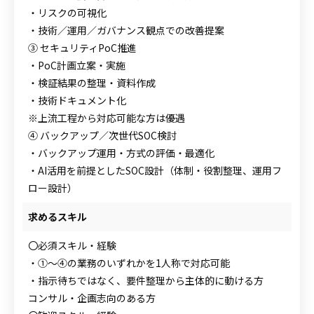
・リスクの可視化
・技術／運用／ガバナンス観点での改善提案
③ セキュリティPoC推進
・PoC計画立案・実施
・検証結果の整理・資料作成
・技術ドキュメント化
※上流工程から対応可能な方は優遇
④ バックアップ／次世代SOC検討
・バックアップ運用・方式の評価・最適化
・AI活用を前提としたSOC設計（体制・役割整理、運用フ
ロー設計）
求めるスキル
〇必須スキル・経験
・①～④の業務のいずれかを1人称で対応可能
・指示待ちではなく、要件整理から主体的に動ける方
コンサル・企画志向のある方