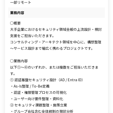
一部リモート
業務内容
○概要
大手企業におけるセキュリティ領域全般の上流設計・検討
支援をご担当いただきます。
コンサルティング・アーキテクト領域を中心に、構想整理
～サービス設計まで幅広く携わるプロジェクトです。
○業務内容
以下①～④のいずれか、または複数をご担当いただきま
す。
① 認証基盤セキュリティ設計（AD / Entra ID）
・As-Is整理 / To-Be定義
・認証・権限管理プロセスの可視化
・ユーザー向け要件整理・資料化
② セキュリティ課題整理・施策立案
・グループ会社含む全体統制の現状分析