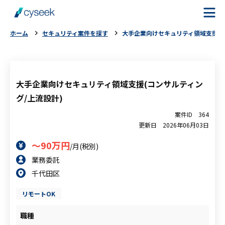
ホーム
セキュリティ案件を探す
大手企業向けセキュリティ領域支援(コ
cyseekとは
案件を探す
大手企業向けセキュリティ領域支援(コンサルティン
グ/上流設計)
ご利用の流れ
案件ID
364
更新日
2026年06月03日
ご利用者様の声
～90万円
/月(税別)
業務委託
よくある質問
千代田区
お役立ちコラム
リモートOK
職種