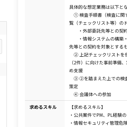
具体的な想定業務は以下と
① 検査手順書（検査に関
覧（チェックリスト等）の
・外部委託先等との契約
・情報システムの構築・運
先等との契約を対象とする
② 上記チェックリストを
（2件）に向けた事前準備
め支援
③ ②を踏まえた上での検
策定
④ 会議体への参加
求めるスキル
【求めるスキル】
・公共案件でPM、PL経験
・情報セキュリティ管理危