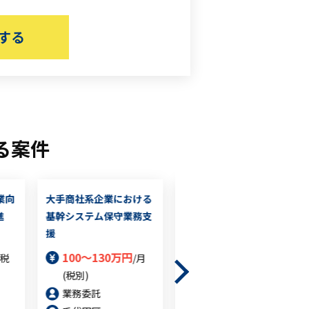
する
る案件
業向
大手商社系企業における
某金融業向けインフラ
進
基幹システム保守業務支
PMO
援
60～80万円
/月(税
100～130万円
(税
/月
別)
(税別)
業務委託
業務委託
品川区