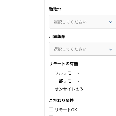
勤務地
選択してください
月額報酬
選択してください
リモートの有無
フルリモート
基幹システム更改案件に
仮想環境更
一部リモート
おけるPM業務
るPM業務
オンサイトのみ
～100万円
100～1
/月(税別)
(税別)
業務委託
こだわり条件
業務委託
中央区
リモートOK
中央区
詳細を見る