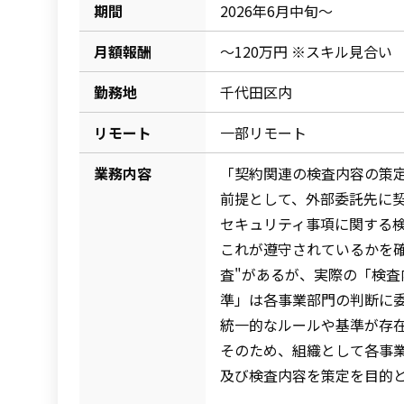
期間
2026年6月中旬～
月額報酬
～120万円 ※スキル見合い
勤務地
千代田区内
リモート
一部リモート
業務内容
「契約関連の検査内容の策
前提として、外部委託先に
セキュリティ事項に関する
これが遵守されているかを
査"があるが、実際の「検
準」は各事業部門の判断に
統一的なルールや基準が存
そのため、組織として各事
及び検査内容を策定を目的