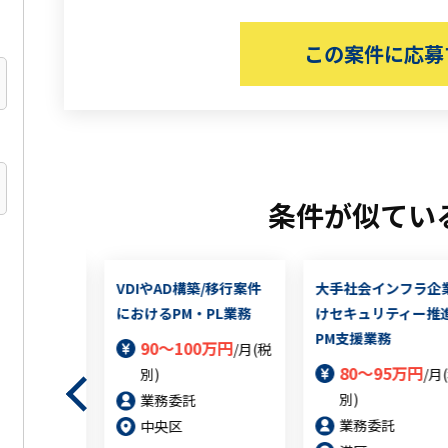
この案件に応募
条件が似てい
改案件におけ
VDIやAD構築/移行案件
大手社会インフラ企
におけるPM・PL業務
けセキュリティー推
PM支援業務
10万円
90～100万円
/月
/月(税
80～95万円
別)
/月
別)
業務委託
業務委託
中央区