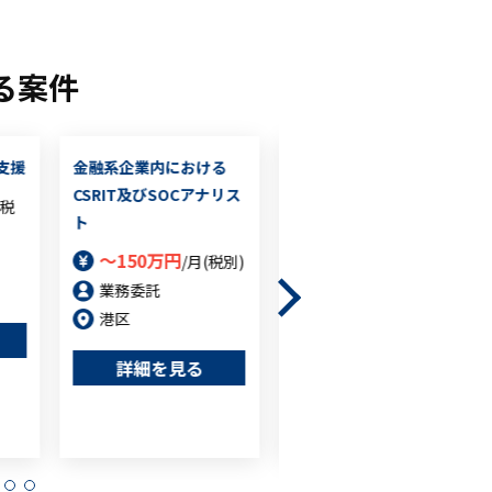
る案件
支援
金融系企業内における
セキュリティエンジニア
CSRIT及びSOCアナリス
（弊社グループ会社募集
(税
ト
枠）
～150万円
～万円
/月(税別)
/月(税別)
業務委託
業務委託
港区
港区
詳細を見る
詳細を見る