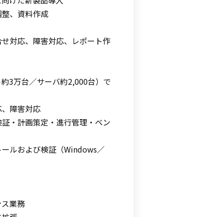
に向けた新製品導入
調整、資料作成
合せ対応、障害対応、レポート作
3万台／サーバ約2,000台）で
応、障害対応
検証・計画策定・進行管理・ベン
ルおよび検証（Windows／
ンス業務