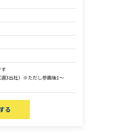
です
週3出社）※ただし参画後1～
する