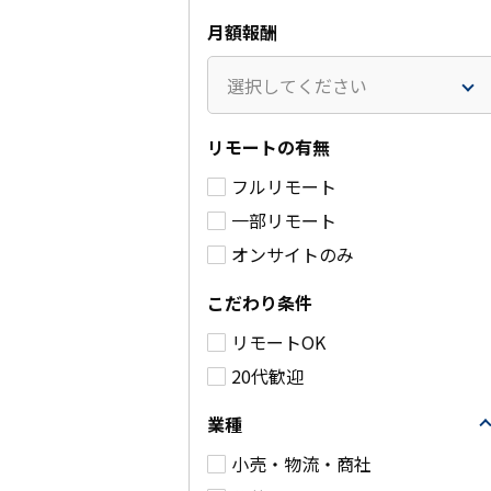
月額報酬
選択してください
リモートの有無
大手産業製品製造販売企
金融会社で
フルリモート
業向けのAWSを活用した
リティ施策
一部リモート
開発案件
ンテナンス
件）
オンサイトのみ
～75万円
/月(税別)
85～9
業務委託
こだわり条件
別)
港区
リモートOK
業務委託
詳細を見る
中野区
20代歓迎
詳細
業種
小売・物流・商社