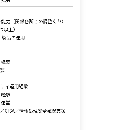
て拡張
ン能力（関係各所との調整あり）
つ以上）
ティ製品の運用
・構築
実装
リティ運用経験
善経験
・運営
P／CISA／情報処理安全確保支援