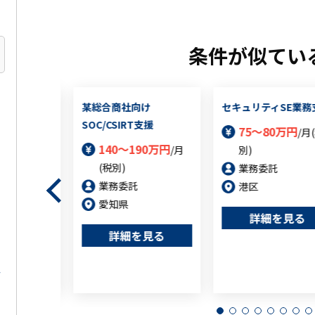
条件が似てい
の各種セキュ
某総合商社向け
セキュリティSE業務
の推進及びメ
SOC/CSIRT支援
75～80万円
/月
作業（派遣案
140～190万円
/月
別)
(税別)
業務委託
5万円
/月(税
業務委託
港区
愛知県
詳細を見る
詳細を見る
を見る