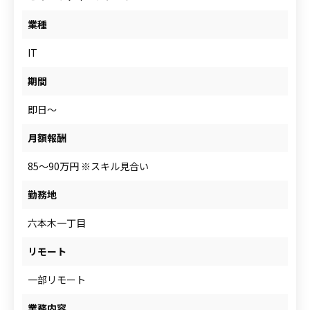
人材をお探しの企業様
業種
IT
案件について相談
期間
即日～
月額報酬
85～90万円 ※スキル見合い
勤務地
六本木一丁目
リモート
一部リモート
業務内容