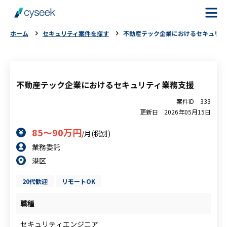
ホーム
セキュリティ案件を探す
不動産テック企業におけるセキュリテ
cyseekとは
案件を探す
不動産テック企業におけるセキュリティ業務支援
案件ID
333
ご利用の流れ
更新日
2026年05月15日
85～90万円
/月(税別)
ご利用者様の声
業務委託
港区
よくある質問
20代歓迎
リモートOK
お役立ちコラム
職種
セキュリティエンジニア