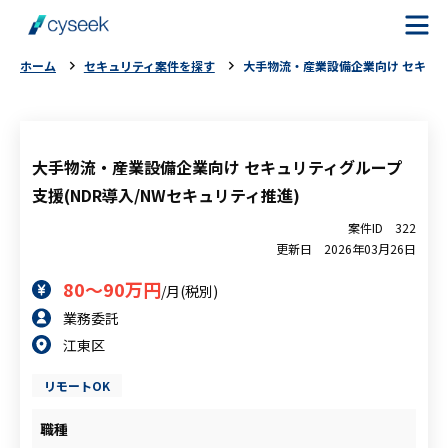
ホーム
セキュリティ案件を探す
大手物流・産業設備企業向け セキュリ
cyseekとは
案件を探す
大手物流・産業設備企業向け セキュリティグループ
支援(NDR導入/NWセキュリティ推進)
ご利用の流れ
案件ID
322
更新日
2026年03月26日
ご利用者様の声
80～90万円
/月(税別)
業務委託
よくある質問
江東区
お役立ちコラム
リモートOK
職種