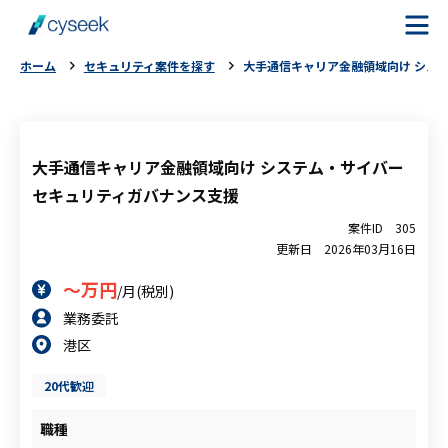
ホーム
セキュリティ案件を探す
大手通信キャリア金融領域向け シス
cyseekとは
案件を探す
大手通信キャリア金融領域向け システム・サイバー
セキュリティガバナンス支援
ご利用の流れ
案件ID
305
更新日
2026年03月16日
ご利用者様の声
～万円
/月(税別)
業務委託
よくある質問
港区
お役立ちコラム
20代歓迎
職種