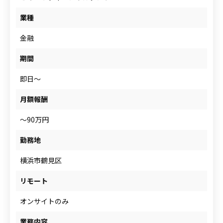
人材をお探しの企業様
業種
金融
案件について相談
期間
即日～
月額報酬
～90万円
勤務地
横浜市鶴見区
リモート
オンサイトのみ
業務内容