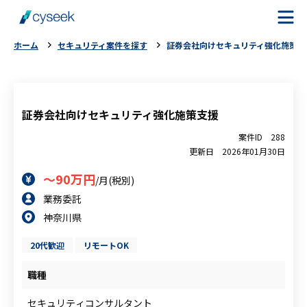
ホーム
セキュリティ案件を探す
証券会社向けセキュリティ強化施策支
cyseekとは
案件を探す
証券会社向けセキュリティ強化施策支援
案件ID
288
ご利用の流れ
更新日
2026年01月30日
～90万円
/月(税別)
ご利用者様の声
業務委託
神奈川県
よくある質問
20代歓迎
リモートOK
お役立ちコラム
職種
セキュリティコンサルタント