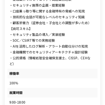
・セキュリティ施策の企画・提案経験
・口座乗っ取り等に関する金融特有の脅威への知見
・技術的な会話が可能なレベルのセキュリティ知識
・顧客折衝力（証券会社・子会社との調整が多いため）
【尚可スキル】
・セキュリティ製品の導入／実装経験
・SOC／CSIRT等での実務経験
・AIを活用したログ解析・アラート自動仕分けの知見
・金融機関でのセキュリティアーキテクチャ設計経験
・公的資格（情報処理安全確保支援士、CISSP、CEHな
ど）
稼働率
100％
就業時間
9:00-18:00