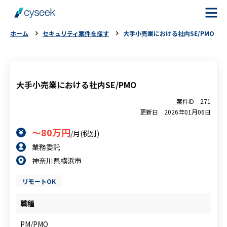
ホーム
セキュリティ案件を探す
大手小売業における社内SE/PMO
cyseekとは
案件を探す
大手小売業における社内SE/PMO
案件ID
271
ご利用の流れ
更新日
2026年01月06日
～80万円
/月(税別)
ご利用者様の声
業務委託
神奈川県横浜市
よくある質問
リモートOK
お役立ちコラム
職種
PM/PMO