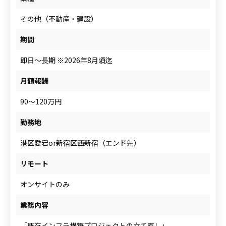
人材をお探しの企業様
その他（不動産・建設）
期間
案件について相談
即日～長期 ※2026年8月頃迄
月額報酬
90～120万円
勤務地
港区愛宕or新宿区西新宿（エンド先）
リモート
オンサイトのみ
業務内容
「既存インフラ構築プロジェクトの立て直し」