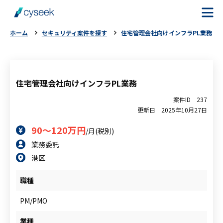
ホーム
セキュリティ案件を探す
住宅管理会社向けインフラPL業務
cyseekとは
案件を探す
住宅管理会社向けインフラPL業務
案件ID
237
ご利用の流れ
更新日
2025年10月27日
90～120万円
/月(税別)
ご利用者様の声
業務委託
港区
よくある質問
職種
お役立ちコラム
PM/PMO
業種