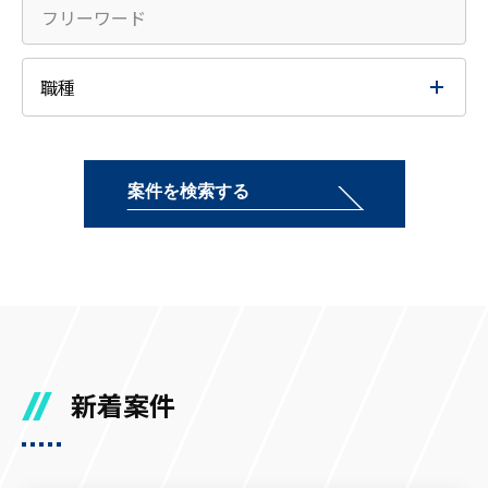
職種
セキュリティエンジニア
セキュリティコンサルタント
案件を検索する
CSIRT
セキュリティ監査
ネットワーク/インフラエンジニア
システム監査
情報システム
SOC
新着案件
CxO
PM/PMO