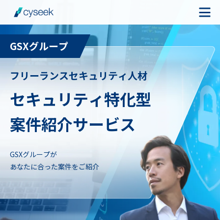
GSXグループ
cyseekとは
フリーランスセキュリティ人材
案件を探す
セキュリティ特化型
ご利用の流れ
案件紹介サービス
ご利用者様の声
GSXグループが
よくある質問
あなたに合った案件をご紹介
お役立ちコラム