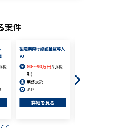
る案件
リ
製造業向け認証基盤導入
商社系IT企業における基
援
PJ
幹システム刷新支援
(Sr.Eng)
80～90万円
月(税
/月(税
100～120万円
別)
/月
(税別)
業務委託
業務委託
市
港区
千代田区
詳細を見る
詳細を見る