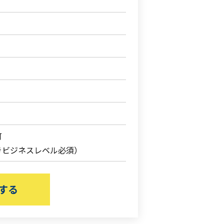
可
きビジネスレベル必須）
する