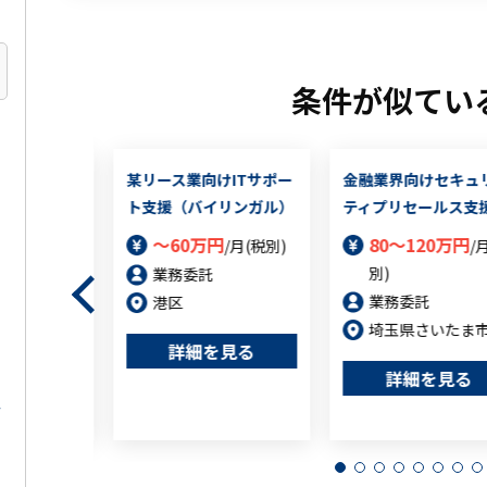
条件が似てい
Ierでのプリ
某リース業向けITサポー
金融業界向けセキュ
務
ト支援（バイリンガル）
ティプリセールス支
0万円
～60万円
80～120万円
/月(税
/月(税別)
/
別)
業務委託
業務委託
港区
埼玉県さいたま
詳細を見る
を見る
詳細を見る