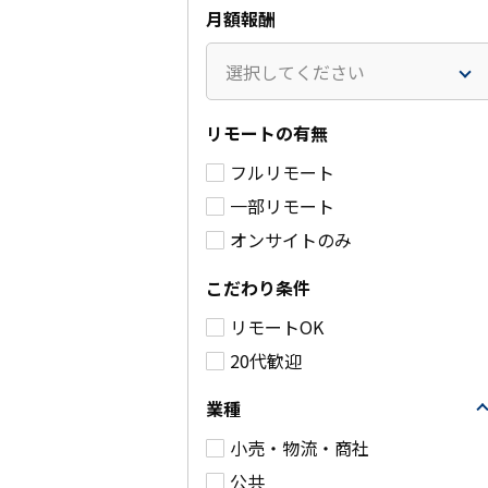
月額報酬
選択してください
リモートの有無
フルリモート
セキュリティソリュー
大手SIer/N
一部リモート
ションの販促強化支援
セールス業
オンサイトのみ
80～90万円
85～10
/月(税
別)
別)
こだわり条件
業務委託
業務委託
リモートOK
港区
品川区
20代歓迎
詳細を見る
詳細
業種
小売・物流・商社
公共