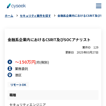
ホーム
セキュリティ案件を探す
金融系企業内におけるCSRIT及びSO
cyseekとは
案件を探す
金融系企業内におけるCSRIT及びSOCアナリスト
案件ID
129
ご利用の流れ
更新日
2025年03月27日
～150万円
/月(税別)
ご利用者様の声
業務委託
港区
よくある質問
リモートOK
お役立ちコラム
職種
セキュリティエンジニア