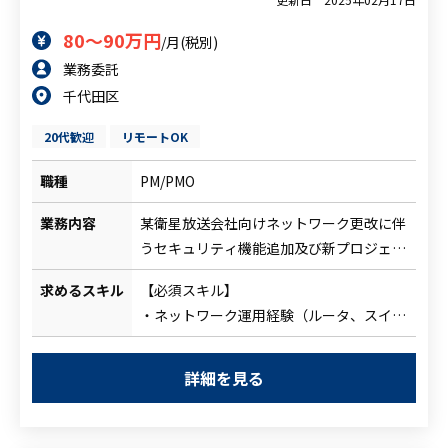
80～90万円
/月(税別)
業務委託
千代田区
20代歓迎
リモートOK
職種
PM/PMO
業務内容
某衛星放送会社向けネットワーク更改に伴
うセキュリティ機能追加及び新プロジェク
ト提案・管理サポート。
求めるスキル
【必須スキル】
・セキュリティに関してのPoC（提案内容
・ネットワーク運用経験（ルータ、スイッ
検証）
チ設定経験）
・プロジェクト内の課題管理
・NWセキュリティの知識
・（セキュリティソリューション）ベン
詳細を見る
・ベンダー折衝経験
ダーとの折衝・調整
・課題管理表・WBS作成などの管理経験
・お客様からの問い合わせ対応
【尚可スキル】