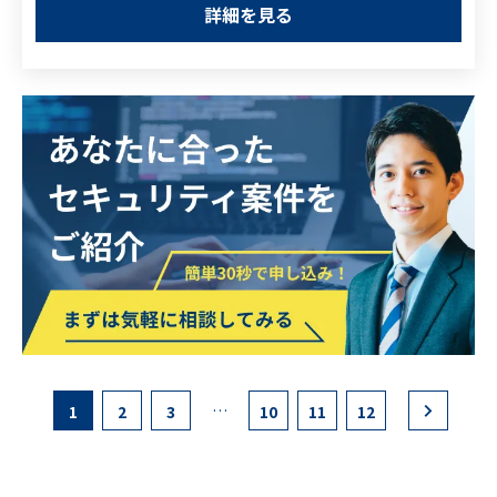
・情報システムの導入・運用・保守に関す
3．CSIRT構築支援
詳細を見る
る実務経験
4．インシデント対応机上訓練支援
<尚可スキル>
・プロジェクトの進捗（タスク・スケ
・ISMS監査や情報セキュリティマネジメ
ジュール）管理、文書整備、資料作成業
ント体制構築に関する実務経験
務、顧客や営業部門とのやり取り
・各種セキュリティフレームワークやガイ
ドラインの知識
※歓迎資格※
・情報処理安全確保支援士
・CISSP
・CISA（公認情報システム監査人）
・システム監査技術者試験（IPA）等
…
1
2
3
10
11
12