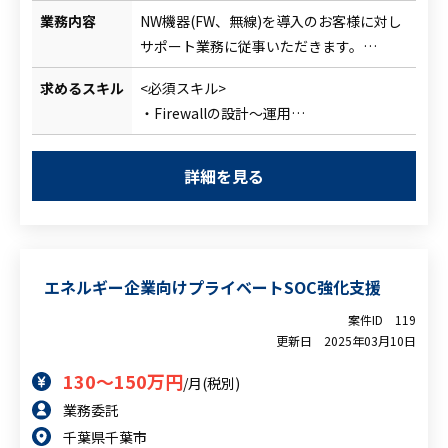
業務内容
NW機器(FW、無線)を導入のお客様に対し
サポート業務に従事いただきます。
※Cisco機器がメインです。
求めるスキル
<必須スキル>
サポート内容はポリシーの策定から運用ま
・Firewallの設計～運用
で多岐にわたります。
・FirePowerの知見
・無線機器の知見
詳細を見る
・要件定義フェーズの経験
・顧客折衝経験
<尚可スキル>
・Firewall（Cisco・Palo Alto）
エネルギー企業向けプライベートSOC強化支援
・NW Securityの知見
・英語スキル
案件ID
119
更新日
2025年03月10日
130～150万円
/月(税別)
業務委託
千葉県千葉市