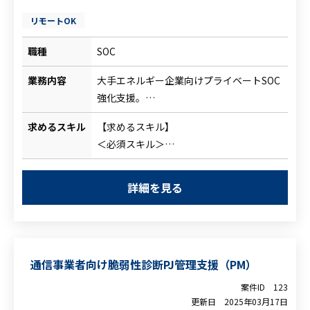
リモートOK
職種
SOC
業務内容
大手エネルギー企業向けプライベートSOC
強化支援。
傘下のSIer内にセキュリティ組織を新たに
求めるスキル
【求めるスキル】
設け、伴走で立ち上げ支援行います。
＜必須スキル＞
・伴走活動で課題整理/ツール改善/運用フ
・SOC立上げ経験
ローの改善の実施
＜尚可スキル＞
※規定類の作成などガバナンス系の作業
詳細を見る
・CSIRT立上げ経験
は現時点で含まれず
・外部セキュリティベンダーとの調整
※顧客側の立場でアドバイス
・定例会支援など
通信事業者向け脆弱性診断PJ管理支援（PM）
案件ID
123
更新日
2025年03月17日