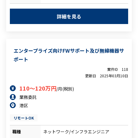
Web会議で直接やり取りする機会がありま
をし、レポートを作成いただきます。※基
す）
本的にリスク評価の判断はお客様が行いま
詳細を見る
・インフラ全般（NW、サーバ、クラウド
すので、判断材料をレポートして上げる業
サービス）の知識
務です。
※システム設計書・仕様書を読み解く必
（体制：国内6名、海外6名）
要があります
【業務内容】
エンタープライズ向けFWサポート及び無線機器サ
・情報セキュリティに関する基本的な知識
・システムレビューの受付、問い合わせ対
ポート
【尚可スキル】
応、打ち合わせ対応（8：00－20：00以内
・リスクアセスメント、システム監査など
に打ち合わせは設定するルールあり）
案件ID
118
の実務経験
更新日
2025年03月10日
・システム設計の理解（レビュー対象のシ
・システム企画、設計・構築経験
ステム設計書および構成図からシステム概
110～120万円
/月(税別)
要を理解する）
業務委託
・レビュー対象システムとセキュリティガ
港区
イドラインとのGAP調査・分析
・レポート作成
リモートOK
※上記業務ほぼ英語で対応することを想
定
職種
ネットワーク/インフラエンジニア