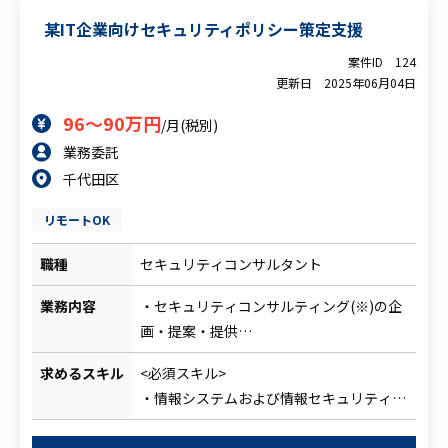
・Webアプリ開発および構成に関する知識
某IT企業向けセキュリティポリシー策定支援
・ネットワーク・サーバの構成、構築に関
する知識
案件ID
124
・WindowsおよびLinux等に関する知識
更新日
2025年06月04日
96～90万円
/月(税別)
業務委託
千代田区
リモートOK
職種
セキュリティコンサルタント
業務内容
・セキュリティコンサルティング(※)の企
画・提案・提供
※主に以下のようなメニューがあります。
求めるスキル
<必須スキル>
今後増減する可能性はあります。
・情報システムおよび情報セキュリティ全
1．セキュリティアセスメント
般に関する基礎知識
2．セキュリティポリシー策定支援