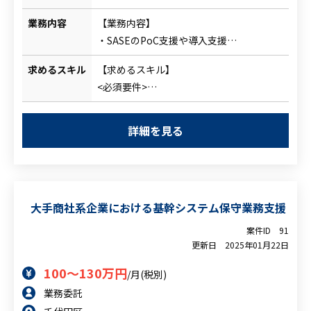
業務内容
【業務内容】
・SASEのPoC支援や導入支援
・SASEの運用支援
求めるスキル
【求めるスキル】
・ASMのプリセールス・プロジェクト支援
<必須要件>
・MS関連ソリューション
・サーバ/ネットワークインフラに関わる
（Sentinel/M365とか）
設計構築経験
詳細を見る
<尚可要件>
・SASE関連の業務経験や知見
・MS関連（Entra/MDE/Sentinelその他）
大手商社系企業における基幹システム保守業務支援
案件ID
91
更新日
2025年01月22日
100～130万円
/月(税別)
業務委託