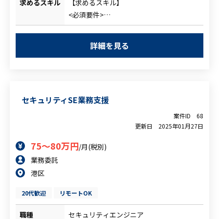
求めるスキル
【求めるスキル】
チェック、審査（必要があれば差し戻し、
<必須要件>
確認）
・インフラ知識、経験
・セキュリティ関連手順書作成
・情報セキュリティポリシーへの理解
・情報資産管理におけるプロセス整理など
詳細を見る
・ITマニュアルや手順書作成の経験
・セキュリティ関連プロセスの見直し
（Word/PowerPointなどを利用したド
（コンサルと相談・調整の上）
キュメント作成）
・ITリテラシーが低い従業員への説明や分
セキュリティSE業務支援
かりやすい資料作成能力
<尚可要件>
案件ID
68
・情報セキュリティマネジメントに関する
更新日
2025年01月27日
資格
75～80万円
/月(税別)
・ヘルプデスク業務などでユーザー向けマ
業務委託
ニュアルや手順書を作成した経験
港区
20代歓迎
リモートOK
職種
セキュリティエンジニア