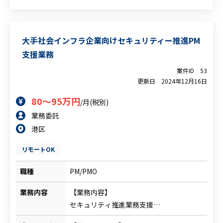
スなどをしていただきます。
【業務内容】
・各法人担当者に対しての回答までのフォ
大手社会インフラ企業向けセキュリティー推進PM
ロー（設問の意図がわからない、回答の仕
支援業務
方がわからない方へのフォローなど）
・回答後のアドバイス（回答でおかしいと
案件ID
53
更新日
2024年12月16日
ころがあれば確認・アドバイスをする、な
ど）
80～95万円
/月(税別)
※海外法人に対しては英語での対応とな
業務委託
ります。
港区
リモートOK
職種
PM/PMO
業務内容
【業務内容】
セキュリティ推進業務支援
・クラウドセキュリティ利用申請案内、