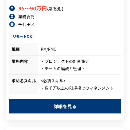
95～90万円
/月(税別)
業務委託
千代田区
リモートOK
職種
PM/PMO
業務内容
・プロジェクトの計画策定
・チームの編成と管理
・進捗管理
求めるスキル
<必須スキル>
・リスク管理
・数千万以上のPJ規模でのマネジメント経
・プロジェクトの案件に関わる内外の調整
験
・脆弱性診断の実務経験
詳細を見る
・NWインフラおよびWebアプリに関する
セキュリティの基礎知識
<尚可スキル>