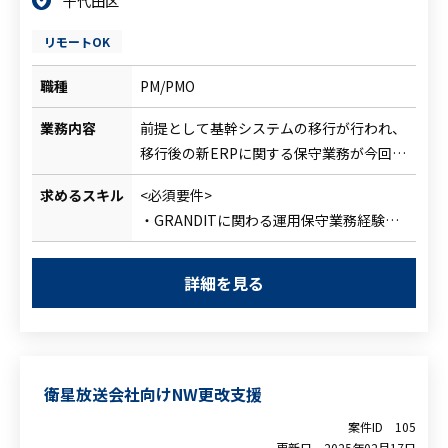
千代田区
リモートOK
職種
PM/PMO
業務内容
前提として基幹システムの移行が行われ、
移行後の新ERPに関する保守業務が今回の
対象となります。
求めるスキル
<必須要件>
そして、弊社の顧客である当商社系グルー
・GRANDITに関わる運用保守業務経験
プ企業がその保守業務を請け負っている為
・PMO業務
そのメンバーとして参画頂く見込みです。
<尚可要件>
※ちなみに新ERP導入部分は別のITベンダ
詳細を見る
・基幹システム導入経験
が請け負っています
・商社業界での業務経験や知見
・SAPに関わる知見
衛星放送会社向けNW更改支援
案件ID
105
更新日
2025年02月17日