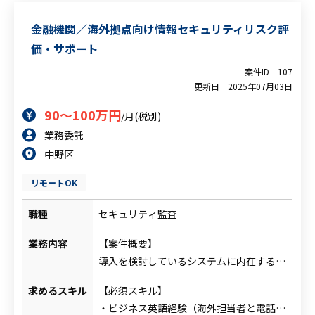
・配信ネットワーク更改プロジェクトへの
・NW更改案件におけるPM/PMO経験
参画
金融機関／海外拠点向け情報セキュリティリスク評
・コーデックの知識
・ドキュメント作成
価・サポート
案件ID
107
更新日
2025年07月03日
90～100万円
/月(税別)
業務委託
中野区
リモートOK
職種
セキュリティ監査
業務内容
【案件概要】
導入を検討しているシステムに内在するセ
キュリティリスクの有無を評価する業務。
求めるスキル
【必須スキル】
海外拠点向けのチームに所属して、セキュ
・ビジネス英語経験（海外担当者と電話や
リティガイドラインに基づいてリスク評価