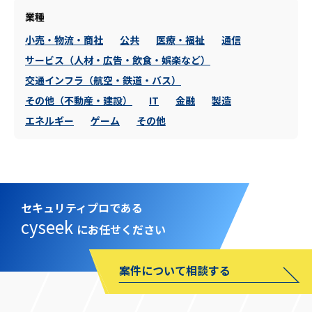
業種
小売・物流・商社
公共
医療・福祉
通信
サービス（人材・広告・飲食・娯楽など）
交通インフラ（航空・鉄道・バス）
その他（不動産・建設）
IT
金融
製造
エネルギー
ゲーム
その他
セキュリティプロである
cyseek
にお任せください
案件について相談する