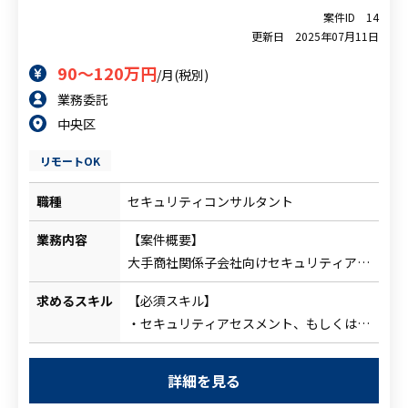
人材をお探しの企業様
案件ID
14
更新日
2025年07月11日
90～120万円
/月(税別)
案件について相談
業務委託
中央区
リモートOK
職種
セキュリティコンサルタント
業務内容
【案件概要】
大手商社関係子会社向けセキュリティアセ
スメント・調査支援。
求めるスキル
【必須スキル】
海外法人含む約200社を対象に、セキュリ
・セキュリティアセスメント、もしくはシ
ティ基準に沿ったアセスメント調査を実
ステム監査などの実務経験
施。
・ビジネス英語経験
運営事務局のメンバーとして、回答回収ま
詳細を見る
でのフォローや回答内容に関するアドバイ