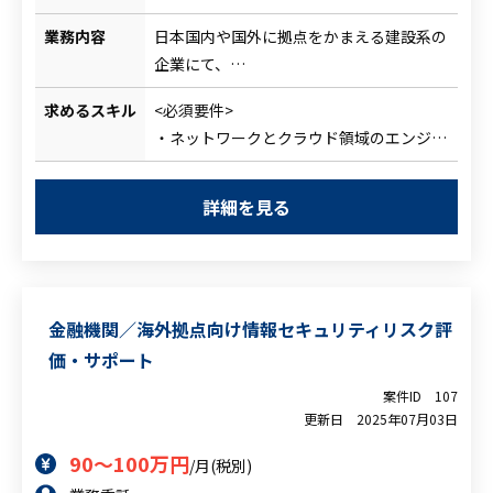
業務内容
日本国内や国外に拠点をかまえる建設系の
企業にて、
VPN刷新をはじめ、EDR・認証・SOC領域
求めるスキル
<必須要件>
に関わる4つのプロジェクトが存在し
・ネットワークとクラウド領域のエンジニ
顧客側（3～4名）でそれらを推進している
ア経験
が、一部課題感があるためそれらを解消し
・上記に関わるセキュリティ業務経験や知
ながら、
詳細を見る
見
プロジェクトマネジメントをご支援いただ
・顧客との折衝経験
くことミッションとします。
・プロジェクトマネジメントスキル
顧客内の各ステークホルダーとのコミュニ
<尚可要件>
ケーションを皮切りに、
金融機関／海外拠点向け情報セキュリティリスク評
・上記4つの領域におけるソリューション
全体の進捗状況の確認や推進、課題感の洗
価・サポート
導入経験
い出し、ベンダーコントロール、インフラ
・セキュリティコンサルティング経験
領域のツールの設定確認等々を実行頂く見
案件ID
107
更新日
2025年07月03日
込みです。
90～100万円
/月(税別)