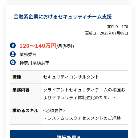
・GitHubによる構成管理の知見があるこ
と
金融系企業におけるセキュリティチーム支援
案件ID
178
更新日
2025年07月08日
120～140万円
/月(税別)
業務委託
神奈川県横浜市
職種
セキュリティコンサルタント
業務内容
クライアントセキュリティチームの補強お
よびセキュリティ体制強化のため、
セキュリティチームに合流しプロジェクト
求めるスキル
<必須要件>
を推進していただきます。
・システムリスクアセスメントのご経験
最新の金融庁ガイドラインを基準にしたシ
・セキュリティについての広い知見
ステムリスク全般のアセスメントや
・インフラセキュリティについての知見や
構築運用全般のプロジェクトをご担当いた
詳細を見る