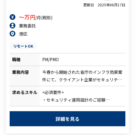
更新日
2025年06月17日
～万円
/月(税別)
業務委託
港区
リモートOK
職種
PM/PMO
業務内容
今春から開始された省庁のインフラ効果案
件にて、クライアント企業がセキュリティ
全般の設計やNW、基盤、SOC移管、エン
求めるスキル
<必須要件>
ドポイントセキュリティ、ガイドライン準
・セキュリティ運用設計のご経験
拠支援などの更改対応を推進しておりま
・大規模な環境下でのプロジェクト推進経
す。
験
現在基本設計が終わったフェーズであり、
詳細を見る
・PMのご経験
今後の構築フェーズに向けて、セキュリ
<尚可要件>
ティ全般の運用設計を別軸で進める予定と