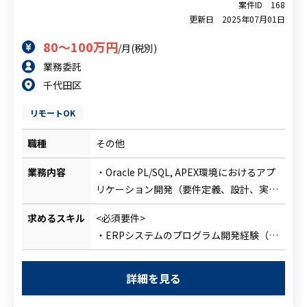
【尚可スキル】
応、打ち合わせ対応（8：00－20：00以内
案件ID
168
・リスクアセスメント、システム監査など
更新日
2025年07月01日
に打ち合わせは設定するルールあり）
の実務経験
・システム設計の理解（レビュー対象のシ
80～100万円
/月(税別)
・システム企画、設計・構築経験
ステム設計書および構成図からシステム概
業務委託
要を理解する）
千代田区
・レビュー対象システムとセキュリティガ
イドラインとのGAP調査・分析
リモートOK
・レポート作成
※上記業務ほぼ英語で対応することを想
職種
その他
定
業務内容
・Oracle PL/SQL, APEX環境におけるアプ
リケーション開発（要件定義、設計、実
装、テスト、保守）
求めるスキル
<必須要件>
・開発チーム内でのコードレビュー、バグ
・ERPシステムのプログラム開発経験（※
修正、保守対応
経験年数：2年以上のイメージ）
・パフォーマンスや可読性を意識した実装
・オンプレミスのOracle, JAVA, Weblogic
と継続的な品質向上に関する業務
詳細を見る
によるプログラム開発経験
※実装経験を積みながら、将来的には設計
・Web系画面開発経験