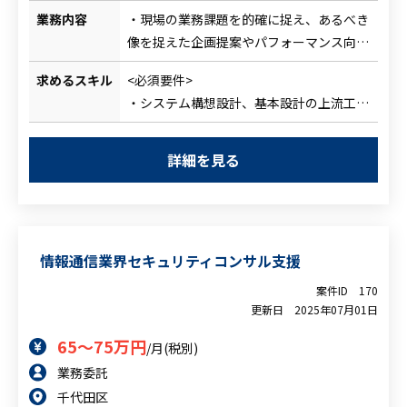
業務内容
・現場の業務課題を的確に捉え、あるべき
像を捉えた企画提案やパフォーマンス向上
施策の立案/実施
求めるスキル
<必須要件>
・プロジェクト全体を見据えた開発基盤の
・システム構想設計、基本設計の上流工程
構築/標準化推進
の経験
・Oracle PL/SQL, APEX、OIC環境におけ
・Oracle PL/SQLでの開発経験
るアプリケーションプログラム開発（要件
詳細を見る
・Web系画面開発経験
定義、設計、実装、テスト）
・プロジェクトマネジメントスキル
・Oracle ERP CloudのAI活用（AIエージェ
<尚可要件>
ントによるDX化開発）を積極的に行い、
・Olacle Cloud ERP導入経験
先進的なシステムの開発体制を整備
情報通信業界セキュリティコンサル支援
・Oracle Cloud Infractructre (OCI)構築経
※開発パートナー企業と連携しながら、最
験
終的な技術引継ぎ先としてノウハウをグ
案件ID
170
・Oracle Apex開発経験
更新日
2025年07月01日
ループ内に蓄積する役割を担う
65～75万円
/月(税別)
業務委託
千代田区