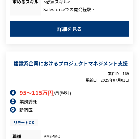
求めるスキル
<必須スキル>
る。
Salesforceでの開発経験
使用目的は、営業目的でクライアント毎の
Salescloudの知見・経験
売上状況や商談管理、リード管理などを行
要件定義以降
いたい。
詳細を見る
<尚可スキル>
既存環境への影響も考えつつ、開発を行え
何かしらの開発言語での開発経験
る方を募集。
建設系企業におけるプロジェクトマネジメント支援
案件ID
169
更新日
2025年07月01日
95～115万円
/月(税別)
業務委託
新宿区
リモートOK
職種
PM/PMO