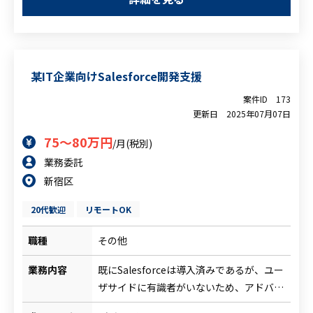
運用のご経験
だきます。
<尚可要件>
またセキュリティリスクにおいても、全体
・FISCガイドラインについての知見
のフレームワークではなく、
・セキュリティリスクについてのご経験
実運用側のリスク対策支援をご担当いただ
某IT企業向けSalesforce開発支援
・CSIRTやSOCなどのインシデントレスポ
きます。
ンスのご経験
加えて、セキュリティ演習支援などを行っ
案件ID
173
更新日
2025年07月07日
ていただくほか、セキュリティ施策資料の
作成などもご担当いただくことになりま
75～80万円
/月(税別)
す。
業務委託
新宿区
20代歓迎
リモートOK
職種
その他
業務内容
既にSalesforceは導入済みであるが、ユー
ザサイドに有識者がいないため、アドバイ
ザリー兼開発者としての対応が求められ