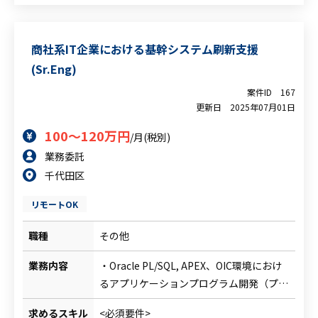
や上流工程へのチャレンジも可能
<尚可要件>
・Oracle Cloud Infractructre (OCI)の構築
商社系IT企業における基幹システム刷新支援
経験
(Sr.Eng)
・Oracle Apex開発経験
案件ID
167
更新日
2025年07月01日
100～120万円
/月(税別)
業務委託
千代田区
リモートOK
職種
その他
業務内容
・Oracle PL/SQL, APEX、OIC環境におけ
るアプリケーションプログラム開発（プロ
グラム開発/テスト）
求めるスキル
<必須要件>