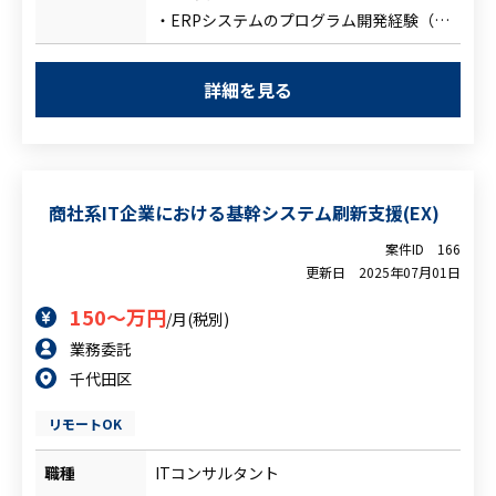
・パフォーマンスや可読性を意識した実装
・ERPシステムのプログラム開発経験（※
と継続的な品質向上に関する業務
経験年数：5年以上のイメージ）
※実装経験を積みながら、将来的には基本
・オンプレミスのOracle, JAVA, Weblogic
設計や上流工程へのチャレンジも可能
詳細を見る
によるプログラム開発経験
・Web系画面開発経験
<尚可要件>
・Oracle Cloud Infractructre (OCI)の構築
商社系IT企業における基幹システム刷新支援(EX)
経験
・Oracle Apex開発経験
案件ID
166
更新日
2025年07月01日
150～万円
/月(税別)
業務委託
千代田区
リモートOK
職種
ITコンサルタント