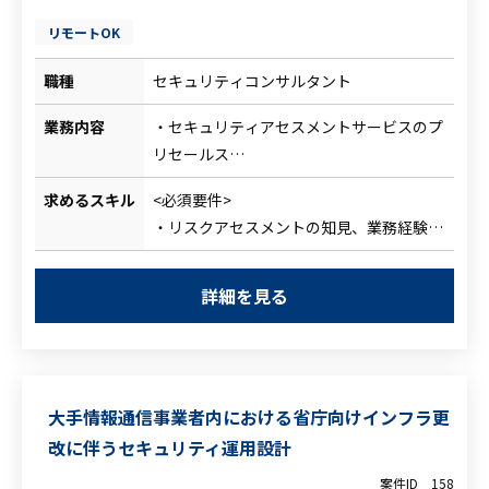
リモートOK
職種
セキュリティコンサルタント
業務内容
・セキュリティアセスメントサービスのプ
リセールス
・セキュリティアセスメントサービスの提
求めるスキル
<必須要件>
供（ヒアリング、報告書作成）
・リスクアセスメントの知見、業務経験
・セキュリティアセスメントサービスの建
・顧客折衝スキル
付け業務
・一般的なMSOffice製品の操作知見
・アセスメント後のセキュリティ対策導入
詳細を見る
<尚可要件>
支援
・セキュリティ対策製品の知識
・個別セキュリティコンサル業務
・ISMS認証取得支援
・英語スキル（ツール使用しながらの対応
大手情報通信事業者内における省庁向けインフラ更
可）
改に伴うセキュリティ運用設計
案件ID
158