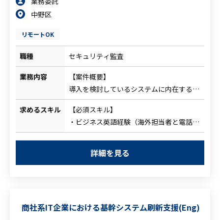
業務委託
中野区
リモートOK
職種
セキュリティ監査
業務内容
【案件概要】
導入を検討しているシステムに内在するセ
キュリティリスクの有無を評価する業務。
求めるスキル
【必須スキル】
海外拠点向けのチームに所属して、セキュ
・ビジネス英語経験（海外担当者と電話や
リティガイドラインに基づいてリスク評価
Web会議で直接やり取りする機会がありま
をし、レポートを作成いただきます。※基
す）
本的にリスク評価の判断はお客様が行いま
詳細を見る
・インフラ全般（NW、サーバ、クラウド
すので、判断材料をレポートして上げる業
サービス）の知識
務です。
※システム設計書・仕様書を読み解く必
（体制：国内6名、海外6名）
要があります
【業務内容】
商社系IT企業における基幹システム刷新支援(Eng)
・情報セキュリティに関する基本的な知識
・システムレビューの受付、問い合わせ対