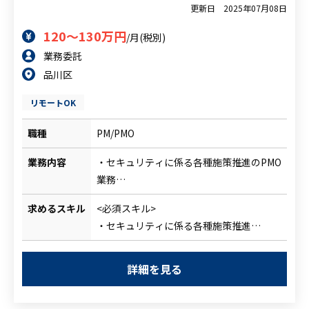
更新日
2025年07月08日
人材をお探しの企業様
120～130万円
/月(税別)
業務委託
案件について相談
品川区
リモートOK
職種
PM/PMO
業務内容
・セキュリティに係る各種施策推進のPMO
業務
└年度計画として定められている複数の
求めるスキル
<必須スキル>
施策を推進し実装にこぎつける
・セキュリティに係る各種施策推進
・管理マネジメント経験もしくは、左記に
準ずる経験
詳細を見る
・顧客折衝、合意形成
<尚可スキル>