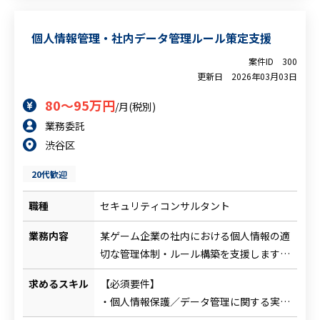
・GoogleCloudに対する知見、経験
・SOC2対応、報告書作成等
※ISMSやSOC2に付帯する作業もご支援い
個人情報管理・社内データ管理ルール策定支援
ただきます。
案件ID
300
更新日
2026年03月03日
80～95万円
/月(税別)
業務委託
渋谷区
20代歓迎
職種
セキュリティコンサルタント
業務内容
某ゲーム企業の社内における個人情報の適
切な管理体制・ルール構築を支援します。
・個人情報取り扱いに関する現状調査
求めるスキル
【必須要件】
・データ管理ルール・フロー策定支援
・個人情報保護／データ管理に関する実務
・各部門に対する運用指導・改善提案
経験