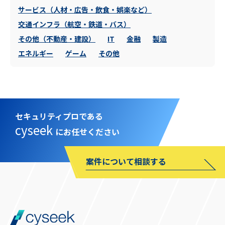
サービス（人材・広告・飲食・娯楽など）
交通インフラ（航空・鉄道・バス）
その他（不動産・建設）
IT
金融
製造
エネルギー
ゲーム
その他
セキュリティプロである
cyseek
にお任せください
案件について相談する