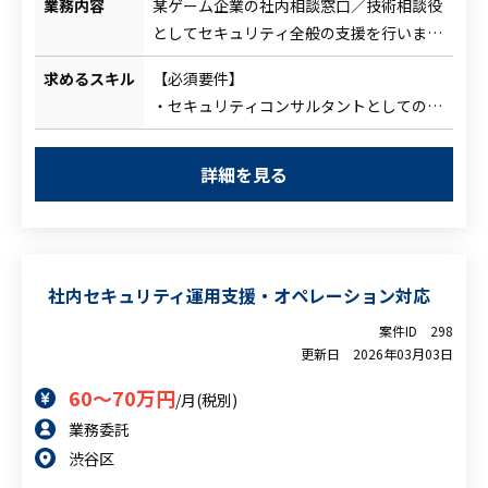
業務内容
某ゲーム企業の社内相談窓口／技術相談役
としてセキュリティ全般の支援を行いま
す。
求めるスキル
【必須要件】
・社内各部門からのセキュリティ相談対応
・セキュリティコンサルタントとしての実
・ゲーム/ITシステムにかかわるセキュリ
務経験
ティアーキテクチャレビュー
・技術的なセキュリティ相談に応じられる
・セキュリティリスクの抽出・改善提案
詳細を見る
知識
・インシデント検討、技術的助言
・コミュニケーション力
・開発部門との連携、必要に応じて技術調
・企業内のセキュリティ施策策定やレ
査
ビュー経験
・ドキュメント・ガイドライン整備支援
社内セキュリティ運用支援・オペレーション対応
【尚可要件】
・Webアプリケーションのセキュリティ知
案件ID
298
見
更新日
2026年03月03日
・ゲーム企業でのセキュリティ支援経験
60～70万円
/月(税別)
業務委託
渋谷区