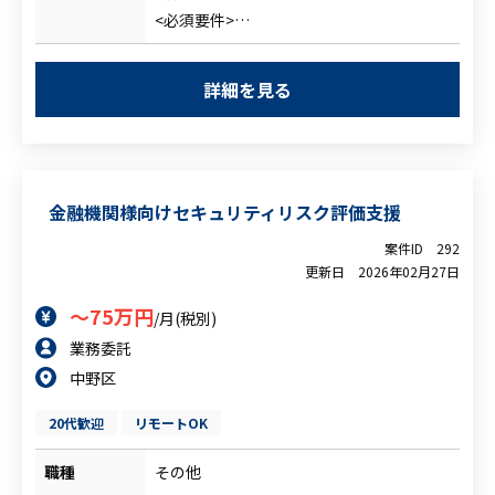
・CSIRT対応（インシデント発生時の打合
<必須要件>
せ参加、報告書一次確認、Web上の調査）
・ITインフラ／システムに関する基礎的な
・標的型攻撃メール訓練（訓練時に必要な
技術知識
情報のやり取り、案内の配信 等）
詳細を見る
・ログ分析／ログ解析の実務経験（セキュ
・社内情報セキュリティ運営（委員会活動
リティログ・システムログなど）
や教育：資料作成支援等）
・資料作成スキル（課題整理、報告書等）
・脆弱性診断（Web・プラットフォーム）
・社内及び弊社ＰＭとのコミュニケーショ
金融機関様向けセキュリティリスク評価支援
ン能力
・手順が明確な業務を正確に遂行できる方
案件ID
292
<尚可要件>
更新日
2026年02月27日
・CSIRT対応などセキュリティ領域の知
～75万円
/月(税別)
識・実務経験
業務委託
・メール訓練やセキュリティ啓発施策の企
中野区
画・運用経験
・各種セキュリティ規定準拠のための企
20代歓迎
リモートOK
画・施策推進（キャッチアップ前提でＯ
Ｋ）
職種
その他