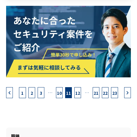
分析・改善提案）
■フリーソフト管理：導入審査、台帳管
・セキュリティ教育設計・実施（社内向け
理・棚卸
教材作成、研修ファシリテーション）
■企画・ガバナンス
・セキュリティロードマップ策定（中長期
・中長期のセキュリティアーキテクチャ見
施策、ゼロトラスト／EDR／XDR／SASE
直し、ロードマップ検討
等の導入計画検討）
・必要に応じた情シス運用サポート（範囲
・情シス運用支援の実務（資産管理、ソフ
は相談）
トウェア台帳管理、ライセンス監査）
・インシデントハンドリング（一次切り分
け～エスカレーション、再発防止策立案）
・ベンダーコントロール／外部折衝（保
守・ベンダーと連携した障害対応、更新計
…
…
1
2
3
10
11
12
21
22
23
画）
・情報セキュリティ資格（情報処理安全確
保支援士、CISSP、SSCP、SecOps系ベン
ダ資格 等）
職種