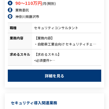
90～110万円
/月(税別)
業務委託
神奈川県藤沢市
職種
セキュリティコンサルタント
業務内容
【業務内容】
・自動車工業会向け セキュリティチェッ
クシート の提出・更新に伴う
求めるスキル
【求めるスキル】
セキュリティ評価制度への対応（アセスメ
<必須要件>
ント、レビュー、改善提案）
・情報セキュリティに関する アセスメン
・自社全体の 情報セキュリティガバナン
ト（評価）経験
ス構築支援
詳細を見る
・企業の情報セキュリティポリシー／規程
− ポリシー整備、運用ルール整理
の運用または改善経験
− 各部門への指導・改善提案
・ISMS／NIST／自動車工業会ガイドライ
・情シス部への配属となり、既存メンバー
ン等、
と連携しながら長期で内部体制強化を支援
セキュリティ導入関連業務
いずれかのセキュリティフレームワークに