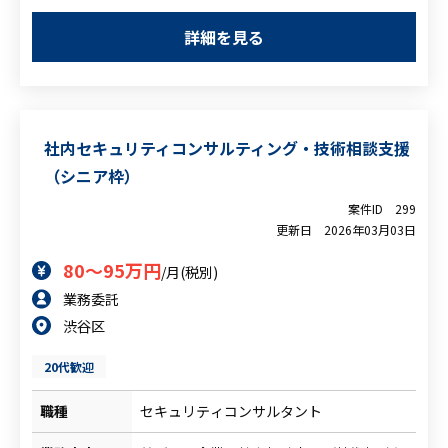
・個人情報関連のインシデント対応方針づ
・社内データ管理ルール策定経験
くり
詳細を見る
・コミュニケーション能力
・ドキュメント整備、教育資料作成
【尚可要件】
・IT/ゲーム企業での情報管理経験
社内セキュリティコンサルティング・技術相談支援
（シニア枠）
案件ID
299
更新日
2026年03月03日
80～95万円
/月(税別)
業務委託
渋谷区
20代歓迎
職種
セキュリティコンサルタント