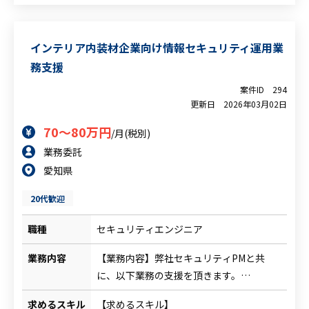
リティ経験
をご担当頂く予定です。
・数名程度のメンバー管理経験
また省庁に対しての入札サポートなどもご
担当頂きます。
インテリア内装材企業向け情報セキュリティ運用業
務支援
案件ID
294
更新日
2026年03月02日
70～80万円
/月(税別)
業務委託
愛知県
20代歓迎
職種
セキュリティエンジニア
業務内容
【業務内容】弊社セキュリティPMと共
に、以下業務の支援を頂きます。
・規定準拠各社支援
求めるスキル
【求めるスキル】