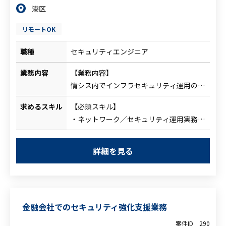
港区
システム概要と、システムワークフ
ロー・データフローを簡易的にまとめ
リモートOK
内在するリスクのまとめ
⑤複数案件の期限管理
職種
セキュリティエンジニア
①～④のバラバラのステータスの案件を
業務内容
【業務内容】
3～10件（案件規模による）担当いただき
情シス内でインフラセキュリティ運用の専
ます
任メンバーとして、以下の運用・改善・ド
求めるスキル
【必須スキル】
キュメント化を担当。加えて、中長期のセ
・ネットワーク／セキュリティ運用実務
キュリティ施策の企画・ロードマップ策定
（ポリシー設計変更、ログ調査、アラート
支援も期待。
対応、バージョンアップ計画と実施）
■セキュリティ製品運用
詳細を見る
・ファイアウォール運用経験（機種不問：
・ファイアウォール（例：FortiGate／
FortiGate／Palo Alto／Cisco／Check
Palo Alto 等想定）
Point などのいずれか）
バージョンアップ、ログ調査、ポリシー／
・エンドポイント／メールセキュリティ運
設定変更、運用手順・マニュアル作成
金融会社でのセキュリティ強化支援業務
用（Apex One等のAV製品、メールゲート
・SKYSEA
ウェイ／クラウドメールセキュリティの運
バージョンアップ、ログ監査（操作ログ
案件ID
290