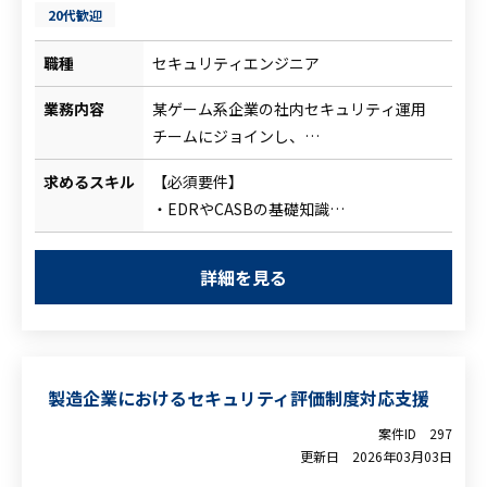
20代歓迎
職種
セキュリティエンジニア
業務内容
某ゲーム系企業の社内セキュリティ運用
チームにジョインし、
以下のような運用・事務処理・問い合わせ
求めるスキル
【必須要件】
対応をご担当いただきます。
・EDRやCASBの基礎知識
・セキュリティ関連の各種申請処理（アカ
・セキュリティ系業務における運用経験
ウント申請、権限申請など）
・社内外とのコミュニケーション能力
・EDR、CASBアラートの一次対応／確認
詳細を見る
【尚可要件】
作業
・Webアプリケーションのセキュリティ知
・セキュリティに関する社内問い合わせ
見
（ヘルプデスク）対応
・社内セキュリティ設計に関する知見・相
・セキュリティ運用ルールに基づくチェッ
製造企業におけるセキュリティ評価制度対応支援
談対応経験
ク・ドキュメント管理
・運用チーム内でのコミュニケーション／
案件ID
297
更新日
2026年03月03日
調整