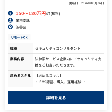
更新日
2026年03月06日
人材をお探しの企業様
150～180万円
/月(税別)
業務委託
案件について相談
渋谷区
リモートOK
職種
セキュリティコンサルタント
業務内容
法律系サービス企業内にてセキュリティ支
援をご担当いただきます。
業務量増加に伴う募集となります。
求めるスキル
【求めるスキル】
セキュリティチームが担うISMS活動や
・ISMS認証、導入、運用経験
SOC2活動の作業全般をご担当いただく想
・SOC2に対するご経験
定です。
・セキュリティ運用経験
・ISMSやSOC2の年間アップデート対応
詳細を見る
・セキュリティ監査のご経験
・証跡などのエビデンス対応
【尚可スキル】
・監査基準に従ったエビデンス収集