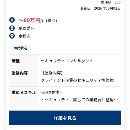
基づく実務経験
案件ID
295
・情シスまたはセキュリティ部門での業務
更新日
2026年03月02日
経験
～60万円
/月(税別)
・企業内のシステムや業務フローを理解
業務委託
し、改善提案できるリテラシー
京都府
<尚可要件>
・セキュリティに関する 教育・説明・社
20代歓迎
内展開が可能なコミュニケーション能力
・JAMA 自動車工業会の セキュリティ
職種
セキュリティコンサルタント
チェックシート 対応経験
・CSMS、TISAX、NIST CSF、ISMS などの
業務内容
【業務内容】
認証／評価制度の知見
クライアント企業のセキュリティ施策推進
・SOC/CSIRT 運用経験
支援をご担当頂きます。
求めるスキル
<必須要件>
・情報処理安全確保支援士、CISA、
セキュリティ担当者に伴走し、セキュリ
・セキュリティに関しての業務要件整理
CISM、CISSP などのセキュリティ資格
ティ課題を整理しつつ実行するための
・セキュリティツールの選定、導入、運用
・社内向け研修資料の作成／教育コンテン
セキュリティロードマップの策定サポート
経験
ツ製作経験（録画講義など）
や、各種セキュリティソリューションを
詳細を見る
・ベンダー交渉
・自動車・製造業のIT／OT領域のセキュ
導入するにあたっての製品選定やPoCなど
<尚可要件>