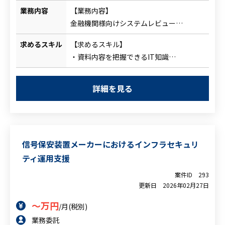
業務内容
【業務内容】
金融機関様向けシステムレビュー
各部署によるシステム、クラウド、Webサ
求めるスキル
【求めるスキル】
イト等の構築・導入時に
・資料内容を把握できるIT知識
グループのセキュリティ基準に則りリスク
・インフラ全般（NW、サーバ、アプリ、
評価を行いレポート作成
クラウド）の広く浅い知識
①レビュー受付・調整
詳細を見る
・情報セキュリティの基礎的な知識
システムレビューに必要な資料の確認と
（IPA「情報セキュリティマネジメント」
評価依頼部門への資料請求
程度の知識と理解）
②システム設計の理解
・円滑なコミュニケーション能力（資料依
システム設計、構成図等からシステム概
信号保安装置メーカーにおけるインフラセキュリ
頼・催促・調整など）
要を把握
ティ運用支援
・タスク管理および関係者にも期限を提示
③システムとガイドラインのFit＆Gap調
しスケジュールを調整する能力
査・分析
案件ID
293
【尚可スキル】
更新日
2026年02月27日
セキュリティガイドラインのチェック項
・PMO経験
目を理解、導入するシステム等との差分を
～万円
/月(税別)
・レポート作成力がある方
確認
業務委託
・セキュリティレビュー経験
④レビュー報告書作成